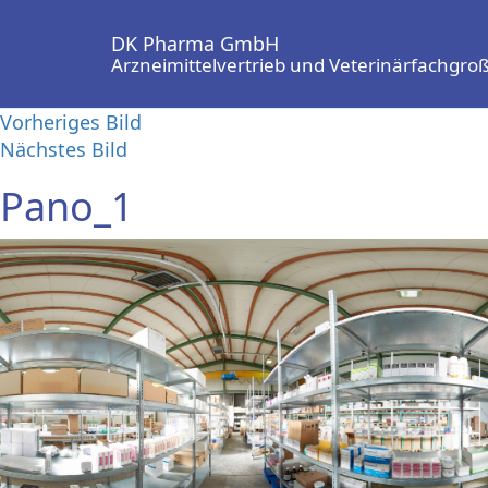
DK Pharma GmbH
Arzneimittelvertrieb und Veterinärfachgr
Vorheriges Bild
Nächstes Bild
Pano_1